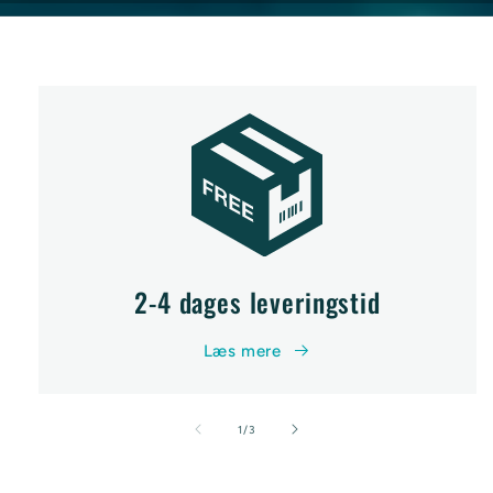
2-4 dages leveringstid
Læs mere
af
1
/
3