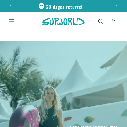
Gå til
60 dages returret
indhold
Indkøbskurv