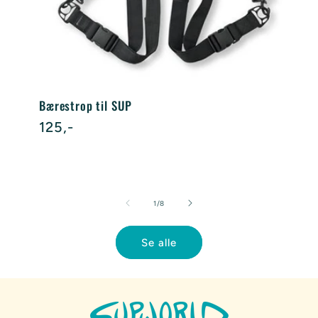
Bærestrop til SUP
Normalpris
125,-
af
1
/
8
Se alle